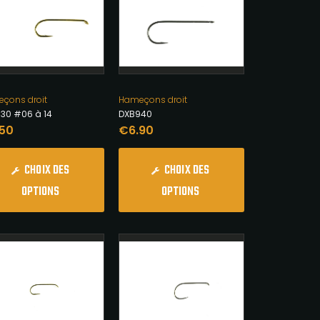
çons droit
Hameçons droit
30 #06 à 14
DXB940
.50
€
6.90
CHOIX DES
CHOIX DES
OPTIONS
OPTIONS