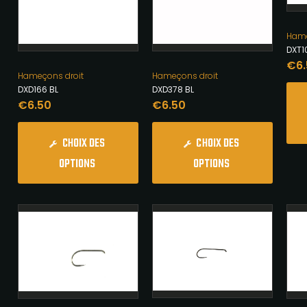
Hame
DXT1
€
6
Hameçons droit
Hameçons droit
DXD166 BL
DXD378 BL
€
6.50
€
6.50
CHOIX DES
CHOIX DES
OPTIONS
OPTIONS