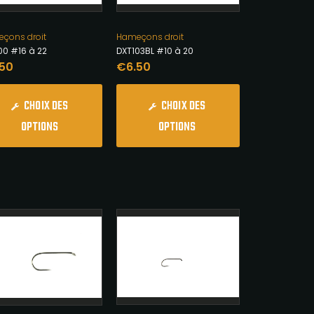
çons droit
Hameçons droit
00 #16 à 22
DXT103BL #10 à 20
.50
€
6.50
CHOIX DES
CHOIX DES
OPTIONS
OPTIONS