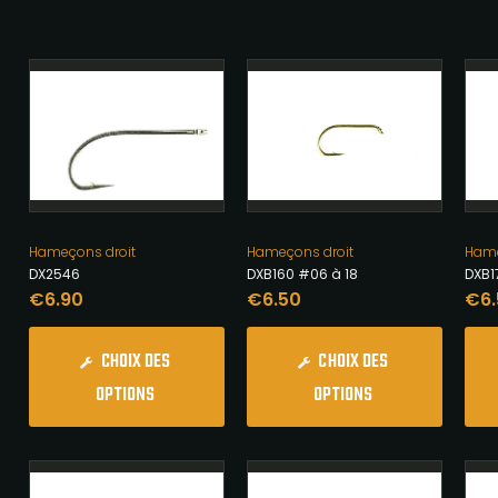
Hameçons droit
Hame
Hameçons droit
DX2546
DXB1
DXB160 #06 à 18
€
6.90
€
6
€
6.50
CHOIX DES
CHOIX DES
OPTIONS
OPTIONS