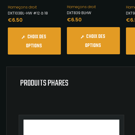
Hameçons droit
Hameçons droit
Hame
DXT839 BLHW
DXT103BL-HW #12 à 18
DXT9
€
6.50
€
6.50
€
6
CHOIX DES
CHOIX DES
OPTIONS
OPTIONS
PRODUITS PHARES