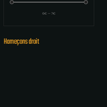
6
€
—
7
€
Hameçons droit