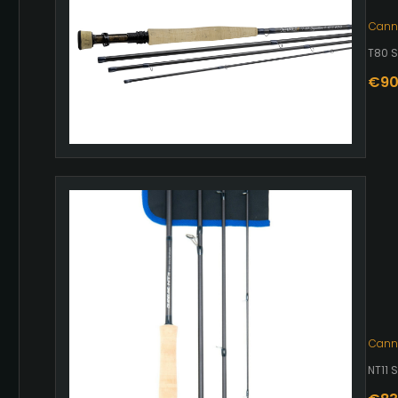
Cann
T80 
€
90
Cann
NT11 