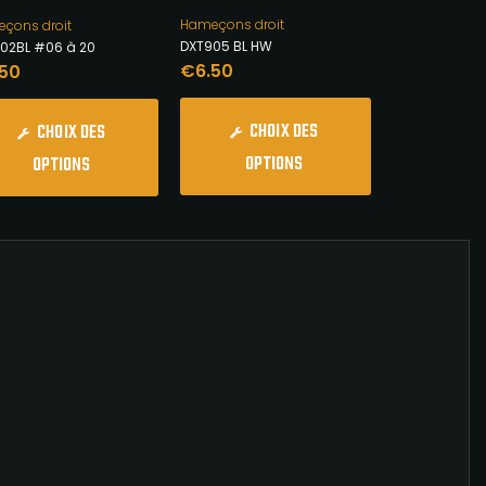
Hameçons droit
çons droit
DXT905 BL HW
02BL #06 à 20
€
6.50
.50
CHOIX DES
CHOIX DES
OPTIONS
OPTIONS